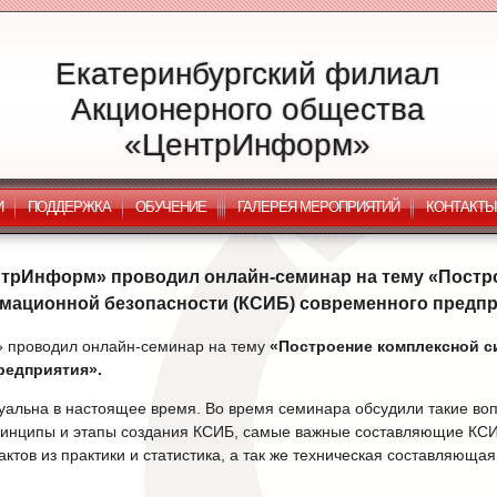
Екатеринбургский филиал
Акционерного общества
«ЦентрИнформ»
И
ПОДДЕРЖКА
ОБУЧЕНИЕ
ГАЛЕРЕЯ МЕРОПРИЯТИЙ
КОНТАКТЫ
ентрИнформ» проводил онлайн-семинар на тему «Пост
мационной безопасности (КСИБ) современного предпр
» проводил онлайн-семинар на тему
«Построение комплексной 
редприятия».
уальна в настоящее время. Во время семинара обсудили такие воп
инципы и этапы создания КСИБ, самые важные составляющие КСИБ
ктов из практики и статистика, а так же техническая составляюща