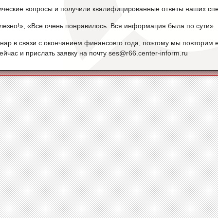
ические вопросы и получили квалифицированные ответы наших спе
лезно!», «Все очень понравилось. Вся информация была по сути».
ар в связи с окончанием финансовго года, поэтому мы повторим ег
йчас и прислать заявку на почту ses@r66.center-inform.ru