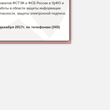
нзиатов ФСТЭК и ФСБ России в УрФО и
аботы в области защиты информации
пасности, защиты электронной подписи,
екабря 2017г. по телефонам (343)