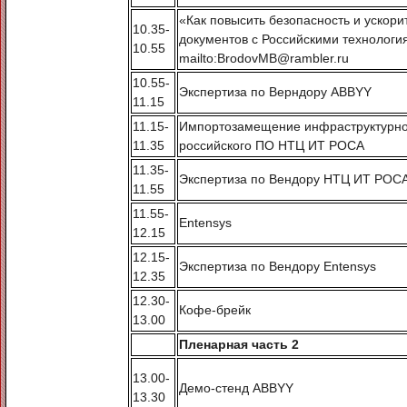
«Как повысить безопасность и ускори
10.35-
документов с Российскими технолог
10.55
mailto:BrodovMB@rambler.ru
10.55-
Экспертиза по Верндору ABBYY
11.15
11.15-
Импортозамещение инфраструктурной
11.35
российского ПО НТЦ ИТ РОСА
11.35-
Экспертиза по Вендору НТЦ ИТ РОС
11.55
11.55-
Entensys
12.15
12.15-
Экспертиза по Вендору Entensys
12.35
12.30-
Кофе-брейк
13.00
Пленарная часть 2
13.00-
Демо-стенд ABBYY
13.30