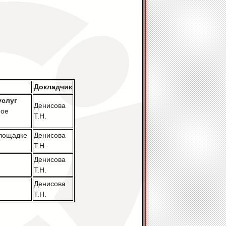
Докладчик
услуг
Денисова
ое
Т.Н.
площадке
Денисова
Т.Н.
Денисова
Т.Н.
Денисова
Т.Н.