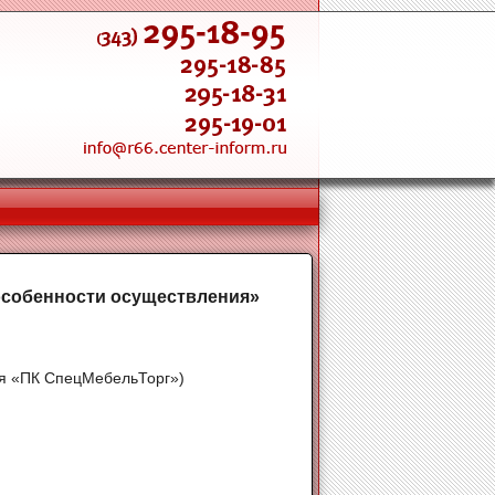
 особенности осуществления»
ния «ПК СпецМебельТорг»)